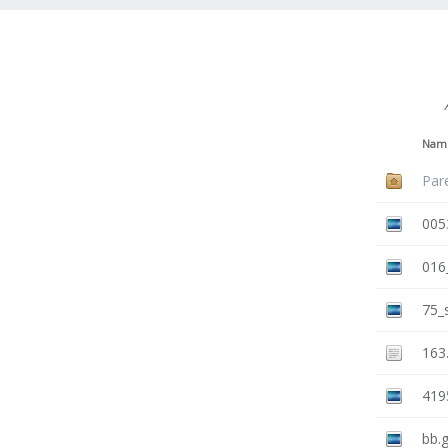
Nam
Par
005
016
75_
163
419
bb.g