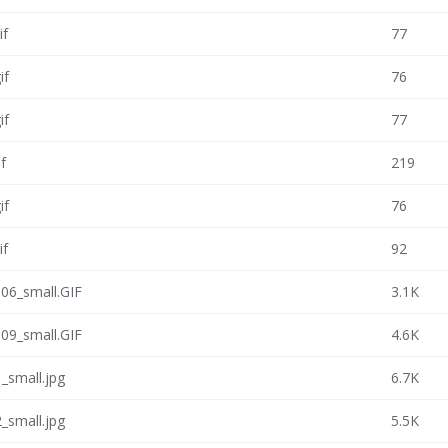
if
77
if
76
if
77
if
219
if
76
if
92
06_small.GIF
3.1K
09_small.GIF
4.6K
_small.jpg
6.7K
_small.jpg
5.5K