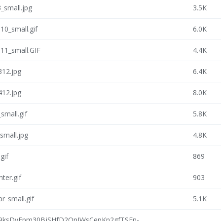
_small.jpg
3.5K
10_small.gif
6.0K
11_small.GIF
4.4K
312.jpg
6.4K
412.jpg
8.0K
small.gif
5.8K
small.jpg
4.8K
gif
869
ter.gif
903
r_small.gif
5.1K
9ksDvEpm30BjSHfD2QnIWsCepKn2gfTSFn-