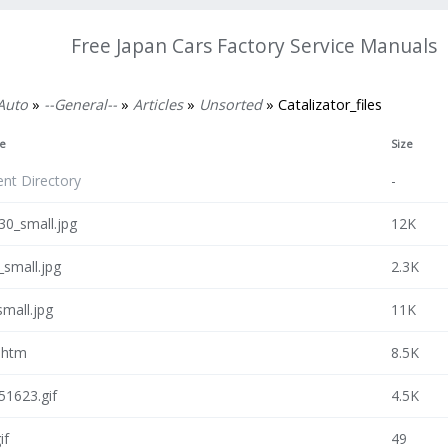
Free Japan Cars Factory Service Manuals
Auto
»
--General--
»
Articles
»
Unsorted
» Catalizator_files
e
Size
ent Directory
-
30_small.jpg
12K
_small.jpg
2.3K
small.jpg
11K
.htm
8.5K
51623.gif
4.5K
if
49