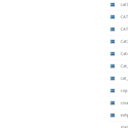
cat3
CAT
CAT
Cat
Cat
Cat_
cat_
cop.
coun
exhp
IGK