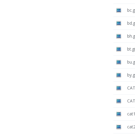
bc.g
bd.g
bh.g
bt.g
bu.g
by.g
CAT
CAT
cat1
cat2