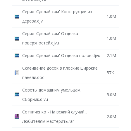
Серия 'Сделай сам' Конструкции из
1.0M
дерева.djv
Серия 'Сделай сам' Отделка
1.0M
поверхностей.djvu
Серия 'Сделай сам' Отделка полов.djvu
2.1M
Склеивание досок в плоские широкие
57K
панели.doc
Советы домашним умельцам.
5.0M
Сборник.djvu
Сотниченко - На всякий случай...
2.0M
Любителям мастерить.rar