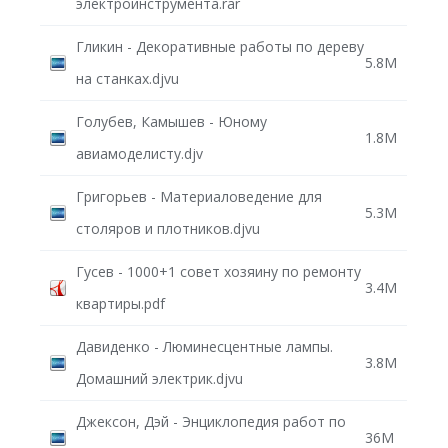
электроинструмента.rar
Гликин - Декоративные работы по дереву
5.8M
на станках.djvu
Голубев, Камышев - Юному
1.8M
авиамоделисту.djv
Григорьев - Материаловедение для
5.3M
столяров и плотников.djvu
Гусев - 1000+1 совет хозяину по ремонту
3.4M
квартиры.pdf
Давиденко - Люминесцентные лампы.
3.8M
Домашний электрик.djvu
Джексон, Дэй - Энциклопедия работ по
36M