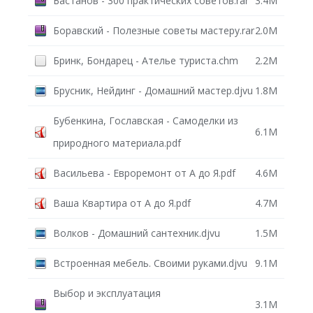
Бастанов - 300 практических советов.rar
3.4M
Боравский - Полезные советы мастеру.rar
2.0M
Бринк, Бондарец - Ателье туриста.chm
2.2M
Брусник, Нейдинг - Домашний мастер.djvu
1.8M
Бубенкина, Гославская - Самоделки из
6.1M
природного материала.pdf
Васильева - Евроремонт от А до Я.pdf
4.6M
Ваша Квартира от А до Я.pdf
4.7M
Волков - Домашний сантехник.djvu
1.5M
Встроенная мебель. Своими руками.djvu
9.1M
Выбор и эксплуатация
3.1M