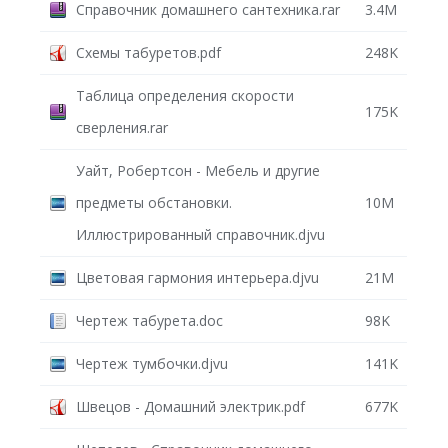
Справочник домашнего сантехника.rar
3.4M
Схемы табуретов.pdf
248K
Таблица определения скорости
175K
сверления.rar
Уайт, Робертсон - Мебель и другие
предметы обстановки.
10M
Иллюстрированный справочник.djvu
Цветовая гармония интерьера.djvu
21M
Чертеж табурета.doc
98K
Чертеж тумбочки.djvu
141K
Швецов - Домашний электрик.pdf
677K