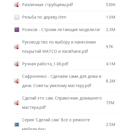
Различные струбцины.pdf
530K
Резьба по дереву.chm
1.0M
Рожков - Строим летающие модели.rar
2.3M
Руководство по выбору и нанесению
97K
покрытий WATCO и Varathane.pdf
Ручная работа_1.06.pdf
4.1M
Сафроненко - Сделаем сами для дома и
8.2M
дачи. Советы умелому мастеру.pdf
Сделай это сам. Справочник домашнего
73M
мастера.pdf
Серия 'Сделай сам' Все о ремонте
2.5M
мебели.djvu