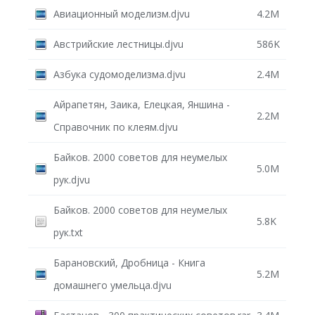
Авиационный моделизм.djvu
4.2M
Австрийские лестницы.djvu
586K
Азбука судомоделизма.djvu
2.4M
Айрапетян, Заика, Елецкая, Яншина -
2.2M
Справочник по клеям.djvu
Байков. 2000 советов для неумелых
5.0M
рук.djvu
Байков. 2000 советов для неумелых
5.8K
рук.txt
Барановский, Дробница - Книга
5.2M
домашнего умельца.djvu