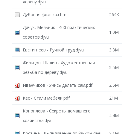
дереву.djvu
Дубовая флэшка.chm
264K
Дячук, Мельник - 400 практических
1.0M
советов.djvu
Евстигнеев - Ручной труд.djvu
3.8M
Жильцов, Шалин - Художественная
5.5M
резьба по дереву.djvu
Иванчиков - Учись делать сам.pdf
2.5M
Кес - Стили мебели.pdf
21M
Коноплева - Секреты домашнего
4.4M
хозяйства.djvu
Костина - Выпиливание лобзиком.djvu
2.1M