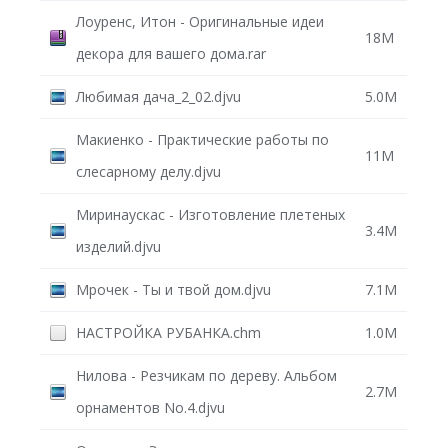
Лоуренс, Итон - Оригинальные идеи
18M
декора для вашего дома.rar
Любимая дача_2_02.djvu
5.0M
Макиенко - Практические работы по
11M
слесарному делу.djvu
Миринаускас - Изготовление плетеных
3.4M
изделий.djvu
Мрочек - Ты и твой дом.djvu
7.1M
НАСТРОЙКА РУБАНКА.chm
1.0M
Нилова - Резчикам по дереву. Альбом
2.7M
орнаментов No.4.djvu