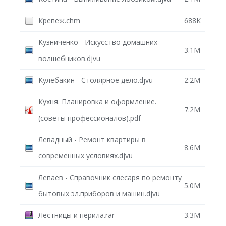
Крепеж.chm
688K
Кузниченко - Искусство домашних
3.1M
волшебников.djvu
Кулебакин - Столярное дело.djvu
2.2M
Кухня. Планировка и оформление.
7.2M
(советы профессионалов).pdf
Левадный - Ремонт квартиры в
8.6M
современных условиях.djvu
Лепаев - Справочник слесаря по ремонту
5.0M
бытовых эл.приборов и машин.djvu
Лестницы и перила.rar
3.3M