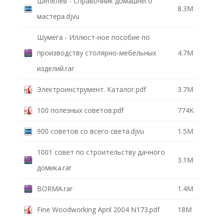
Шепелев - Справочник домашнего
8.3M
мастера.djvu
Шумега - Иллюст-ное пособие по
производству столярно-мебельных
4.7M
изделий.rar
Электроинструмент. Каталог.pdf
3.7M
100 полезных советов.pdf
774K
900 советов со всего света.djvu
1.5M
1001 совет по строительству дачного
3.1M
домика.rar
BORMA.rar
1.4M
Fine Woodworking April 2004 N173.pdf
18M