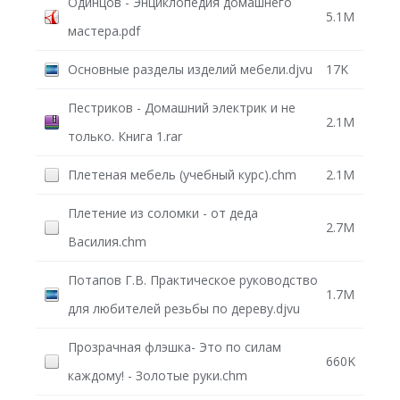
Одинцов - Энциклопедия домашнего
5.1M
мастера.pdf
Основные разделы изделий мебели.djvu
17K
Пестриков - Домашний электрик и не
2.1M
только. Книга 1.rar
Плетеная мебель (учебный курс).chm
2.1M
Плетение из соломки - от деда
2.7M
Василия.chm
Потапов Г.В. Практическое руководство
1.7M
для любителей резьбы по дереву.djvu
Прозрачная флэшка- Это по силам
660K
каждому! - Золотые руки.chm