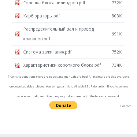
Головка блока цилиндров.pdf
732K
Карбюраторы.pdf
803K
Распределительный вал и привод
691K
клапанов.pdf
Система зажигания.pdf
752K
Характеристики короткого блока.pdf
734K
Thanks to donations there are no ads and manuals are free! All manuals are also available
on downloadable archives. You will get a link to all with 5 EUR donation. If you have new
service manuals, send them my way to be shared with the fellow car owners!
Contact