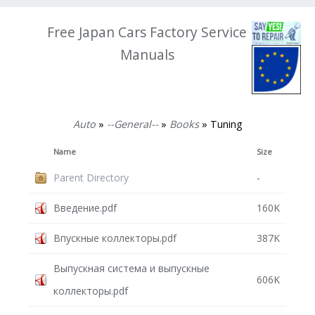
Free Japan Cars Factory Service
Manuals
Auto
»
--General--
»
Books
» Tuning
Name
Size
Parent Directory
-
Введение.pdf
160K
Впускные коллекторы.pdf
387K
Выпускная система и выпускные
606K
коллекторы.pdf