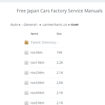
Free Japan Cars Factory Service Manuals
Auto
»
--General--
»
carmechanic.co
» rover
Name
Size
Parent Directory
-
rov.htm
19K
rov1.htm
2.2K
rov2.htm
2.1K
rov3.htm
2.0K
rov4.htm
2.1K
rov5.htm
2.1K