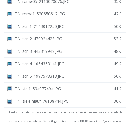
TN_roma05_2113020676.JPG
35K
TN_roma1_520650612.JPG
42K
TN_scr_1_2143012250.JPG
50K
TN_scr_2_479924423.JPG
53K
TN_scr_3_443319948.JPG
48K
TN_scr_4_1054363141.JPG
49K
TN_scr_5_1997573313.JPG
50K
TN_ziel1_594077494.JPG
41K
TN_zieleinlauf_76108744.JPG
30K
Thanks to donations there are no ads and manuals are free! All manuals are also available
on downloadable archives. You will get a link to all with 5 EUR donation. If you have new