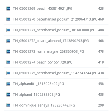
TN_05001269_beach_453814921.JPG
42K
TN_05001270_peterhansel_podium_2129964713.JPG
46K
TN_05001271_peterhansel_podium_381603008.JPG
48K
TN_05001272_picard_alphand_1743890293.JPG
46K
TN_05001273_roma_magne_268365903.JPG
47K
TN_05001274_beach_551551720.JPG
41K
TN_05001275_peterhansel_podium_1142743244.JPG
43K
TN_alphand01_1813023409.JPG
45K
TN_alphand_1902983309.JPG
43K
TN_dominique_serieys_193280442.JPG
29K