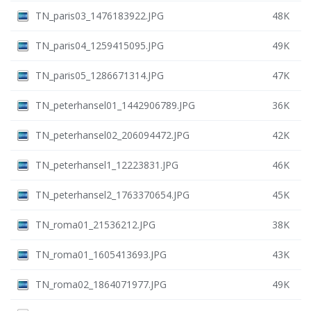
TN_paris03_1476183922.JPG
48K
TN_paris04_1259415095.JPG
49K
TN_paris05_1286671314.JPG
47K
TN_peterhansel01_1442906789.JPG
36K
TN_peterhansel02_206094472.JPG
42K
TN_peterhansel1_12223831.JPG
46K
TN_peterhansel2_1763370654.JPG
45K
TN_roma01_21536212.JPG
38K
TN_roma01_1605413693.JPG
43K
TN_roma02_1864071977.JPG
49K