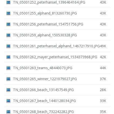
TN_05001252_peterhansel_1396464164.JPG
43K
TN_05001255_alphand_813260730.JPG
43K
TN_05001256_peterhansel_154751756.JPG
43K
TN_05001259_alphand_150530328.JPG
43K
TN_05001261_peterhansel_alphand_1467217910.JPG
49K
TN_05001262_mayer_peterhansel_1534373968.JPG
42K
TN_05001263_teams_48440073.JPG
44K
TN_05001265_winner_1221079027.JPG
37K
TN_05001266_beach_131457549.JPG
28K
TN_05001267_beach_1440128034.JPG
33K
TN_05001268_beach_732242282.JPG
35K