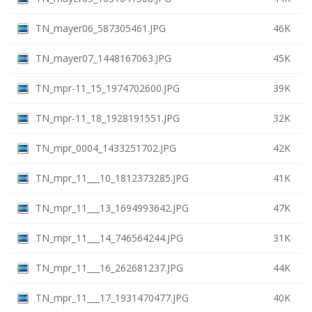
TN_mayer06_587305461.JPG
46K
TN_mayer07_1448167063.JPG
45K
TN_mpr-11_15_1974702600.JPG
39K
TN_mpr-11_18_1928191551.JPG
32K
TN_mpr_0004_1433251702.JPG
42K
TN_mpr_11___10_1812373285.JPG
41K
TN_mpr_11___13_1694993642.JPG
47K
TN_mpr_11___14_746564244.JPG
31K
TN_mpr_11___16_262681237.JPG
44K
TN_mpr_11___17_1931470477.JPG
40K