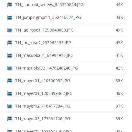
TN_isaotorii_serieys_646250824.JPG
44K
TN_jumpingmpr11_352416074.JPG
43K
TN_lac_rose1_1299040808.JPG
49K
TN_lac_rose2_253965153.JPG
43K
TN_masuoka01_64994916.JPG
41K
TN_masuoka02_1476240240.JPG
42K
TN_mayer01_410300052.JPG
35K
TN_mayer01_1202499362.JPG
46K
TN_mayer02_716417784.JPG
37K
TN_mayer03_173664106.JPG
39K
TN_mayer05_1631641508.JPG
44K