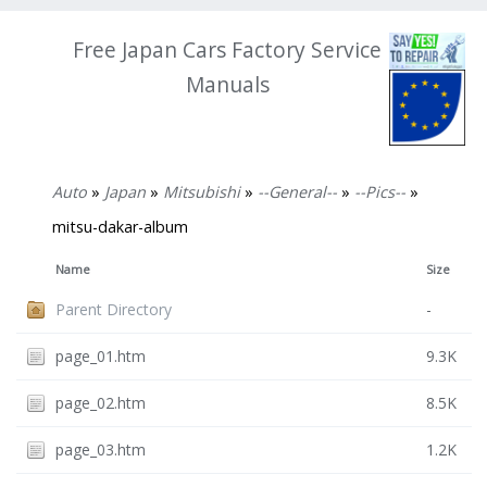
Free Japan Cars Factory Service
Manuals
Auto
»
Japan
»
Mitsubishi
»
--General--
»
--Pics--
»
mitsu-dakar-album
Name
Size
Parent Directory
-
page_01.htm
9.3K
page_02.htm
8.5K
page_03.htm
1.2K