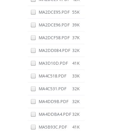
MA2DCE95.PDF
55K
MA2DCE96.PDF
39K
MA2DCF58.PDF
37K
MA2DD084.PDF
32K
MA3D10D.PDF
41K
MA4C518.PDF
33K
MA4C531.PDF
32K
MA4DD9B.PDF
32K
MA4DDBA4.PDF
32K
MA5B93C.PDF
41K