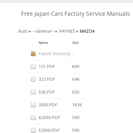
Free Japan Cars Factory Service Manuals
Auto
»
--General--
»
HAYNES
» MAZDA
Name
Size
Parent Directory
-
121.PDF
60K
323.PDF
64K
626.PDF
62K
2000.PDF
163K
B2000.PDF
59K
E2000.PDF
59K